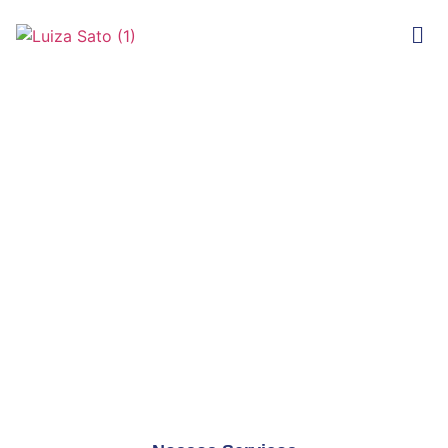
SHIATSU LUIZA SATO
ANALIA FRANCO
TRADIÇÃO DESDE 1976 EM MASSAGENS