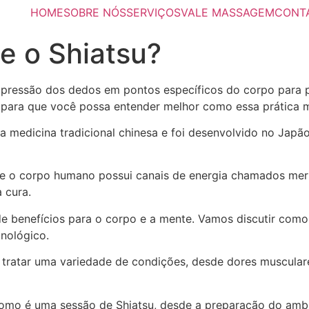
HOME
SOBRE NÓS
SERVIÇOS
VALE MASSAGEM
CONT
 e o Shiatsu?
a pressão dos dedos em pontos específicos do corpo para p
, para que você possa entender melhor como essa prática m
 na medicina tradicional chinesa e foi desenvolvido no Japã
 que o corpo humano possui canais de energia chamados mer
 cura.
de benefícios para o corpo e a mente. Vamos discutir como e
unológico.
a tratar uma variedade de condições, desde dores musculare
omo é uma sessão de Shiatsu, desde a preparação do ambien