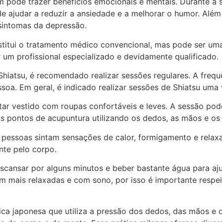
ém pode trazer benefícios emocionais e mentais. Durante a
e ajudar a reduzir a ansiedade e a melhorar o humor. Alé
 sintomas da depressão.
bstitui o tratamento médico convencional, mas pode ser um
 um profissional especializado e devidamente qualificado.
Shiatsu, é recomendado realizar sessões regulares. A freq
soa. Em geral, é indicado realizar sessões de Shiatsu um
star vestido com roupas confortáveis e leves. A sessão p
nos pontos de acupuntura utilizando os dedos, as mãos e os
 pessoas sintam sensações de calor, formigamento e relax
nte pelo corpo.
cansar por alguns minutos e beber bastante água para ajud
m mais relaxadas e com sono, por isso é importante respei
ica japonesa que utiliza a pressão dos dedos, das mãos e