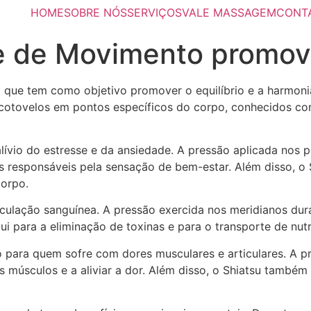
HOME
SOBRE NÓS
SERVIÇOS
VALE MASSAGEM
CONT
e de Movimento promovi
a que tem como objetivo promover o equilíbrio e a harmoni
 cotovelos em pontos específicos do corpo, conhecidos com
alívio do estresse e da ansiedade. A pressão aplicada nos
cias responsáveis pela sensação de bem-estar. Além disso,
corpo.
rculação sanguínea. A pressão exercida nos meridianos dur
bui para a eliminação de toxinas e para o transporte de nutr
para quem sofre com dores musculares e articulares. A p
s músculos e a aliviar a dor. Além disso, o Shiatsu também 