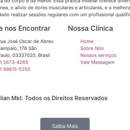
a do corpo e da mente. Essa prática milenar oferece divers
nea, o alívio de dores musculares e articulares, e a melho
do realizar sessões regulares com um profissional qualifi
 nos Encontrar
Nossa Clínica
ua José Oscar de Abreu
Home
Sampaio, 178 São
Sobre Nós
aulo, 03337020, Brasil
Nossos serviços
11 2673-4269
Vale Massagem
11 99815-5255
lian Mkt. Todos os Direitos Reservados
Saiba Mais