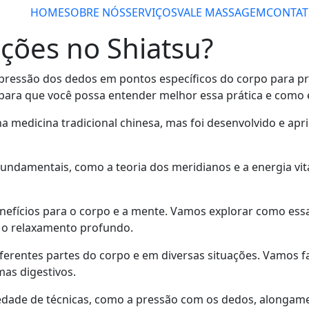
HOME
SOBRE NÓS
SERVIÇOS
VALE MASSAGEM
CONTA
ções no Shiatsu?
a pressão dos dedos em pontos específicos do corpo para pr
 para que você possa entender melhor essa prática e como 
 na medicina tradicional chinesa, mas foi desenvolvido e ap
 fundamentais, como a teoria dos meridianos e a energia vit
enefícios para o corpo e a mente. Vamos explorar como essa 
r o relaxamento profundo.
iferentes partes do corpo e em diversas situações. Vamos fa
as digestivos.
variedade de técnicas, como a pressão com os dedos, alonga